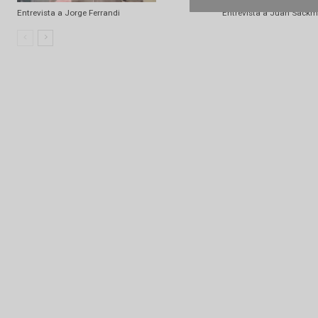
Entrevista a Carlos Murga
Entrevista a Sa
Entrevista a Jorge Ferrandi
Entrevista a J