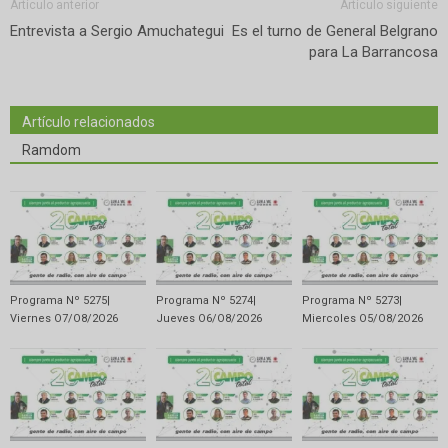
Artículo anterior
Artículo siguiente
Entrevista a Sergio Amuchategui
Es el turno de General Belgrano
para La Barrancosa
Artículo relacionados
Ramdom
Programa Nº 5275|
Programa Nº 5274|
Programa Nº 5273|
Viernes O7/O8/2O26
Jueves O6/O8/2O26
Miercoles O5/O8/2O26