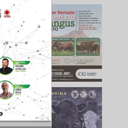
no sería
í que el
 Sabemos
esfuerzo
strarse,