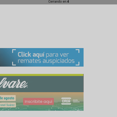
o, Los Nietos, El Medanito, Don Pedro, 19 de Julio 
guna Chica y Don Luis
om
Cerrando en:
1
s 60 días