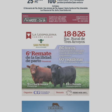
culo siguiente
 el martillo
 gran equipo