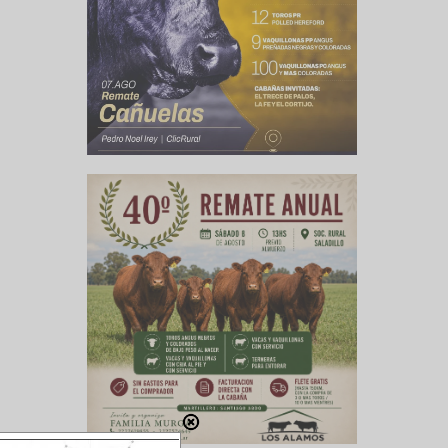
ienen que
as con la
ueno, no
os apoyan
ecial que
te igual”
do en el
 con los
 millones
a el caso
cluso sus