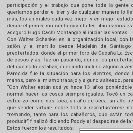
Más allá del número “13”, las cabalas no empa
armar para salir adelante, esa fue un poco la ló
participación y el trabajo que pone toda la g
queríamos perder el tren y de cualquier maner
más, los animales cada vez mejor y en mejor e
desde el primer momento cuando les planteamos
aseguró Hugo Cachi Montangie al iniciar las ven
Con Walter Schenkel en la organización local
salón y el martillo desde Madelán de Sant
preofertados, donde el primer toro de Cabaña 
de pesos y así fueron pasando, donde los preo
del que no lo estaban, quedando incluso alguno a
Parecida fue la situación para los vientres, 