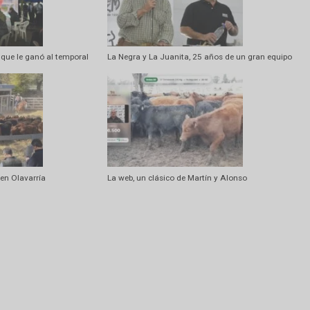
Artí
En La Madrid también sonó
 familia que le ganó al temporal
La Negra y La Juanita, 25 años de un