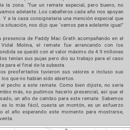
ñan el esfuerzo, sobre todo cuando las cosas se t
gica de esta “Expo” de Villa Iris que tuvo sus vent
ente de la zona. “fue un remate especial, pero b
a lo llevamos adelante. Los cabañeros cada año n
stado. Y a la casa consignataria una mención esp
 esta situación, nos dijo que ´vamos para adelan
tas.
, con la presencia de Paddy Mac Grath acompañan
iago Vidal Molina, el remate fue arrancando
La Escondida se quedó con el valor máximo de 4.9
fertados tenían sus pujas pero dio su trabajo par
 venta para el final de la subasta.
donde los preofertados tuvieron sus valores e in