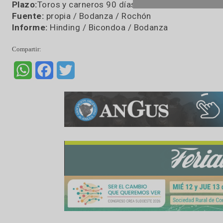
Organizador:
Asoc. Productores Villa Iris
Invitados:
La Escondida, El Legado, Don Nazaren
Don Eleuterio, San Antonio, y los lanares de La
Consignataria:
Madelan
Remate:
streaming
Plataforma/Lugar:
Salon Rampla y Madelan.c
Martillo:
Santiago Vidal Molina
Animales:
79
Plazo:
Toros y carneros 90 días libres – Hembra
Fuente:
propia / Bodanza / Rochón
Informe:
Hinding / Bicondoa / Bodanza
Compartir:
WhatsApp
Facebook
Twitter