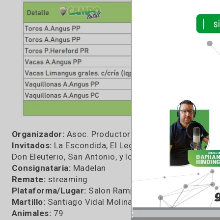
manos, pero el mismo trabajo y alguno salteado,
“Con Walter están acá ya hace 13 años ponién
normal hacer las cosas siempre iguales. Tocó 
esfuerzo como nos toca, un año de seca, un 
que vender virtual- sobre todo a reproductor
tremendo, tanto para los cabañeros, que es
producir” finalizó diciendo Paddy al despedirse 
Estos fueron los resultados: