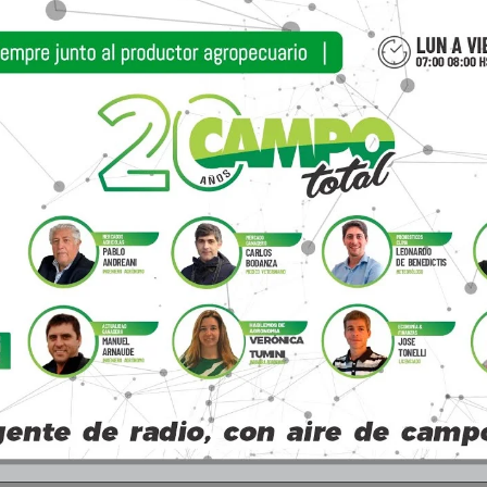
 para los que no habían sido abiertos.
dole el pecho a este remate. Como bien dijiste, 
un cambio más, no pudimos hacerlo presencial, as
año pesado, un año de cambio para este remate.
es- no es lo más fácil, cuesta un montón, es un 
tán todo el año esperando este momento para mo
de la venta.