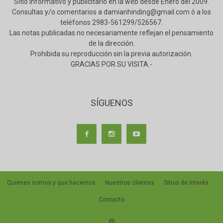
Sitio informativo y publicitario en la web desde Enero del 2009.
Consultas y/o comentarios a damianhinding@gmail.com ó a los
teléfonos 2983-561299/526567.
Las notas publicadas no necesariamente reflejan el pensamiento
de la dirección.
Prohibida su reproducción sin la previa autorización.
GRACIAS POR SU VISITA.-
SÍGUENOS
Quienes somos y que hacemos
Nuestros clientes
Sitios de Interés
Contacto
@