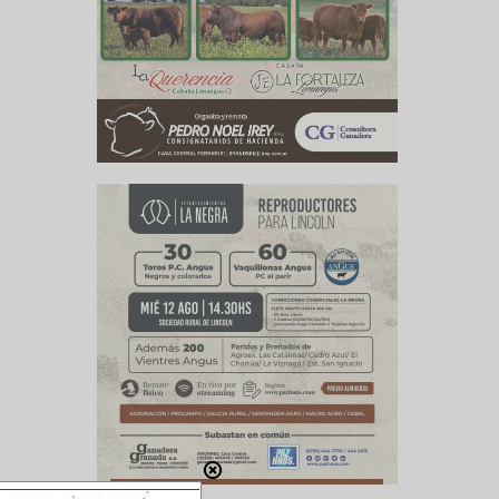
moción de
 Gulfood
tine Beef
viduales
co, Azul
igorífico