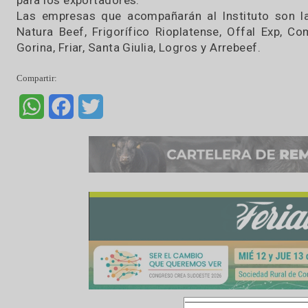
En el marco de las acciones de Promoción Exter
la Carne Vacuna Argentina (IPCVA) participar
que se realizará entre el 19 y 23 de febrero en
Para la nueva participación en esta feria est
sobre una superficie de 100 metros cuadrados
para los exportadores.
Las empresas que acompañarán al Instituto so
Natura Beef, Frigorífico Rioplatense, Offal Ex
Gorina, Friar, Santa Giulia, Logros y Arrebeef.
Compartir:
WhatsApp
Facebook
Twitter