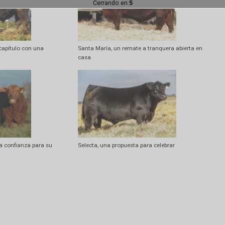
Artí
Se realizó la 84º Muestra de Reproductores Ovin
Cerrando en:
2
egundo capítulo con una
Santa María, un remate a tranquera a
a
casa