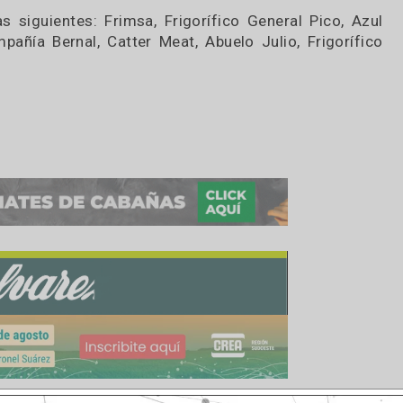
na planificadas para el 2024, el Instituto de Pro
á junto con 13 empresas exportadoras en la feria
 Dubái, Emiratos Árabes Unidos.
ratégica, el IPCVA desarrollará el Pabellón Argen
, con un sector para degustación y módulos indi
n las siguientes: Frimsa, Frigorífico General Pi
p, Compañía Bernal, Catter Meat, Abuelo Julio, Fr