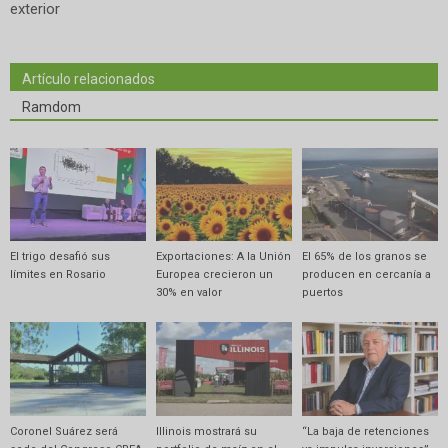
exterior
Artículo relacionados
Ramdom
El trigo desafió sus
Exportaciones: A la Unión
El 65% de los granos se
límites en Rosario
Europea crecieron un
producen en cercanía a
30% en valor
puertos
Coronel Suárez será
Illinois mostrará su
“La baja de retenciones