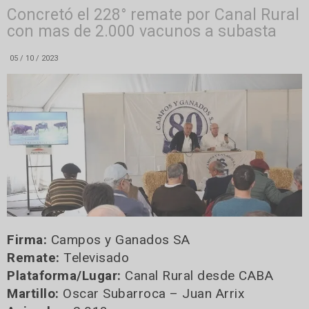
Concretó el 228° remate por Canal Rural
con mas de 2.000 vacunos a subasta
05 / 10 / 2023
Firma:
Campos y Ganados SA
Remate:
Televisado
Plataforma/Lugar:
Canal Rural desde CABA
Martillo:
Oscar Subarroca – Juan Arrix