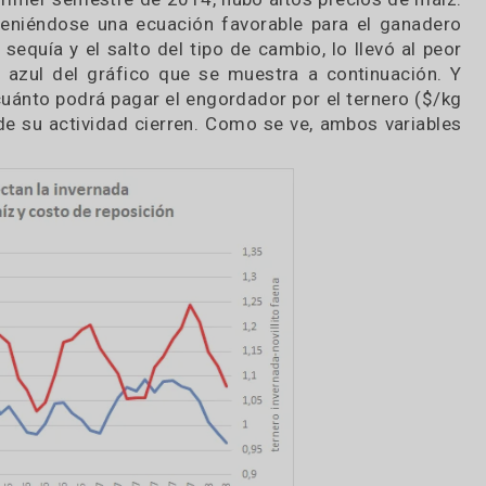
ente pagados. Con todo ello, el precio del novi
erta actual comience a mermar”, indicó Tonelli. 
pase el aluvión de oferta, que se dará hasta princ
 estacionalidad de la venta es estructural, es bueno
el total anual y como consecuencia se obtienen lo
 la oferta se anticipará algunas semanas adelant
o del maíz y el novillito para faena es una variabl
nada. Para analizarlo, el especialista monitoreó 
 el primer semestre de 2014, hubo altos precios 
da, manteniéndose una ecuación favorable para el
e la sequía y el salto del tipo de cambio, lo llev
la línea azul del gráfico que se muestra a contin
ia en cuánto podrá pagar el engordador por el tern
ros de su actividad cierren. Como se ve, ambos v