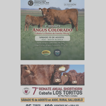
llo para
Y agregó:
ipios del
 recordar
s menores
ando esa
e de alto
una serie
de maíz.
 ganadero
ó al peor
uación. Y
ero ($/kg
ariables