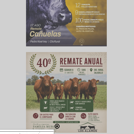
rencia la
es de la
rámetros
ado subas
esto, ha
recios de
ía que ha
 respecto
r, aunque
s de los
o de las
orcinas,
demanda.