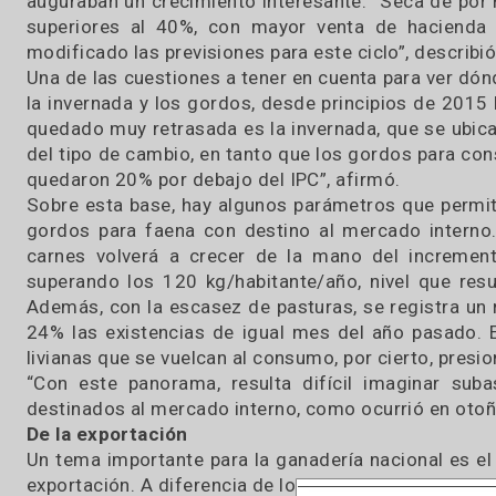
los factores claves a la hora de proyectar el
experiencia frente a otras secas de magnitud,
oferta y la demanda en el mercado interno e int
De la expansión a la sequía
Hace algo más de dos meses, la ganadería s
auguraban un crecimiento interesante. “Seca d
superiores al 40%, con mayor venta de hacie
modificado las previsiones para este ciclo”, desc
Una de las cuestiones a tener en cuenta para v
la invernada y los gordos, desde principios de
quedado muy retrasada es la invernada, que se
del tipo de cambio, en tanto que los gordos p
quedaron 20% por debajo del IPC”, afirmó.
Sobre esta base, hay algunos parámetros que 
gordos para faena con destino al mercado int
carnes volverá a crecer de la mano del inc
superando los 120 kg/habitante/año, nivel qu