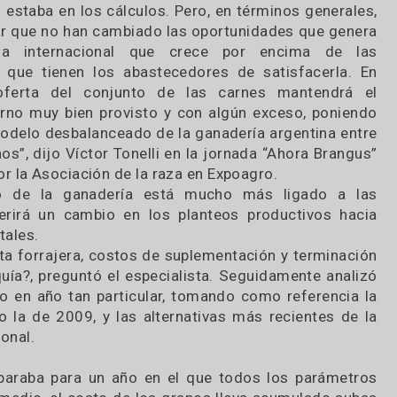
n año difícil porque habrá que enfrentar una seq
dad no estaba en los cálculos. Pero, en términos g
afirmar que no han cambiado las oportunidades qu
manda internacional que crece por encima
idades que tienen los abastecedores de satisfac
, la oferta del conjunto de las carnes mant
 interno muy bien provisto y con algún exceso, 
e el modelo desbalanceado de la ganadería argent
estinos”, dijo Víctor Tonelli en la jornada “Ahora
ada por la Asociación de la raza en Expoagro.
el futuro de la ganadería está mucho más liga
 requerirá un cambio en los planteos productiv
rán vitales.
te oferta forrajera, costos de suplementación y te
 la sequía?, preguntó el especialista. Seguidament