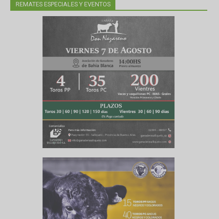
uía cuya
REMATES ESPECIALES Y EVENTOS
enerales,
e genera
 de las
erla. En
endrá el
poniendo
ina entre
 Brangus”
do a las
os hacia
rminación
e analizó