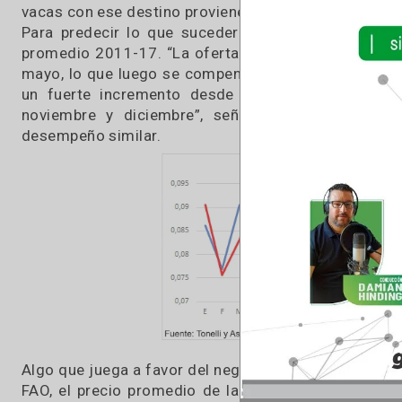
Además, con la escasez de pasturas, se registr
24% las existencias de igual mes del año pa
livianas que se vuelcan al consumo, por cierto, 
“Con este panorama, resulta difícil imagina
destinados al mercado interno, como ocurrió en
De la exportación
Un tema importante para la ganadería nacional 
exportación. A diferencia de lo que ocurre en l
vacas con ese destino proviene de esquemas p
Para predecir lo que sucederá, el analista c
promedio 2011-17. “La oferta de novillos en es
mayo, lo que luego se compensó parcialmente e
un fuerte incremento desde abril hasta jul
noviembre y diciembre”, señaló Tonelli, al
desempeño similar.