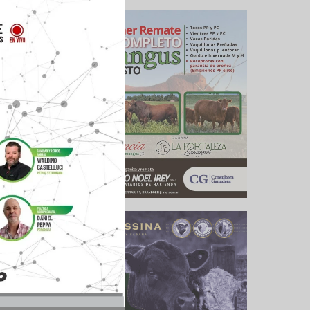
era en un
tegorías
s gordos
ales para
ovillos y
9 con el
ativas en
rar, hubo
tiembre,
rarse un