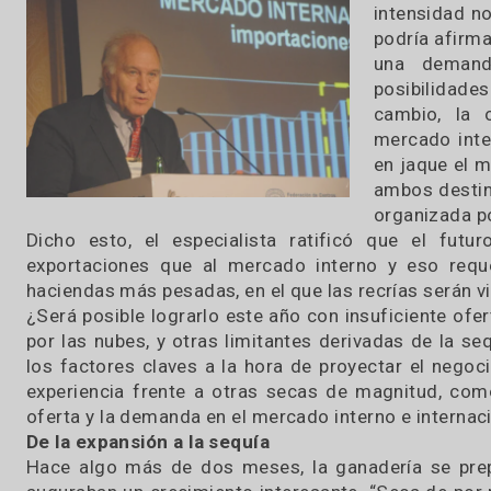
comience a mermar”, afirmó.
25 / 03 / 2018
“Será u
intensi
podría 
una de
posibil
cambio
mercado
en jaqu
ambos d
organiz
Dicho esto, el especialista ratificó que 
exportaciones que al mercado interno y eso
haciendas más pesadas, en el que las recrías se
¿Será posible lograrlo este año con insuficien
por las nubes, y otras limitantes derivadas de