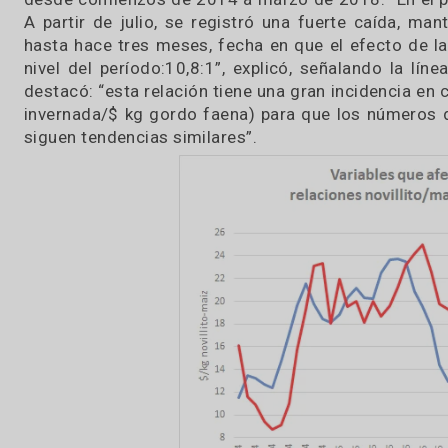
posibilidades de mejorar los valores actualm
exportación se irá afirmando a poco que la of
“para la categoría vaca habrá que esperar que 
invierno, y luego tendrá valores firmes”.
De la invernada
Con respecto a la oferta de terneros, si bien la
que en el trimestre abril-junio sale el 42% d
precios. “Este año, por efectos de la sequía,
caída en los valores”, sostuvo.
Conviene recordar que la relación entre el preci
impacto en el valor de la hacienda para inver
desde comienzos de 2014 a marzo de 2018. “En
A partir de julio, se registró una fuerte caí
hasta hace tres meses, fecha en que el efecto d
nivel del período:10,8:1”, explicó, señalando 
destacó: “esta relación tiene una gran incidenc
invernada/$ kg gordo faena) para que los núme