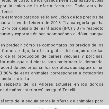
 negocio en año tan particular, tomando como refe
 como la de 2009, y las alternativas más recient
ernacional.
e preparaba para un año en el que todos los pa
e por medio, el costo de los granos lleva acumul
nda por la caída de la oferta forrajera. Todo 
ribió Tonelli.
er dónde estamos parados es la evolución de los p
 2015 hasta fines de febrero de 2018. “La categor
 ubica 27% por debajo de la inflación (IPC) y 37%
ara consumo y exportación han acompañado al dóla
permiten predecir cómo se comportarán los precio
erno. Como se dijo, la oferta global del conjunt
remento de la producción de carnes vacunas y p
e resulta más que suficiente para satisfacer la 