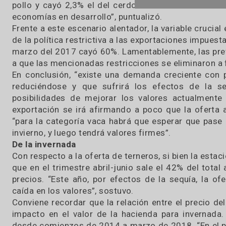
Algo que juega a favor del negocio, es el conti
FAO, el precio promedio de la carne vacuna a
pollo y cayó 2,3% el del cerdo. Esta suba va 
economías en desarrollo”, puntualizó.
Frente a este escenario alentador, la variable cr
de la política restrictiva a las exportaciones i
marzo del 2017 cayó 60%. Lamentablemente, las
a que las mencionadas restricciones se eliminaro
En conclusión, “existe una demanda creciente 
reduciéndose y que sufrirá los efectos de