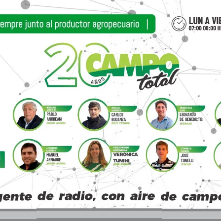
a un récord de encierres en los corrales, que sup
sado. El 80% de esos animales corresponden a ca
presionando la oferta.
r subas respecto de los valores actuales en lo
 otoños de años anteriores”, aseguró Tonelli.
es el efecto de la sequía sobre la oferta de anim
as categorías de consumo, la mayor proporción de n
astoriles o con suplementación a campo.
omparó lo ocurrido en la histórica sequía de 200
e año de crisis climática registró caídas signific
n el último trimestre. En vacas, como es de espe
io, con caídas importantes en los meses de sep
udiendo a que en esta oportunidad podría espe