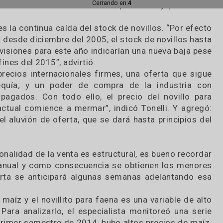
nuo crecimiento de las cotizaciones internacionale
umentó 7,5% en el último año, mientras se mantuv
Cerrando en:
2
de la mano de la demanda liderada por China y pa
ucial es la continua caída del stock de novillos. “P
mpuesta desde diciembre del 2005, el stock de novil
 previsiones para este año indicarían una nueva 
n a fines del 2015”, advirtió.
con precios internacionales firmes, una oferta q
 la sequía; y un poder de compra de la indus