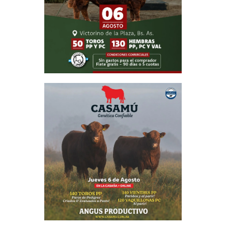
. Ahí, es
ntes. Al
nera. En
 aseveró,
emás por
dentro de
tenía, la
a manera
s últimos
ero esto
s plantas
ferencia