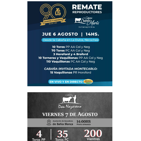
ferta de
 por una
.
0% encima
oble. «Es
s y, hoy,
l mercado
esultados
no en la
es porque
entó.
ómicas y
cayó 29%
o que, al
viento en