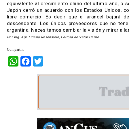
condicionada al nivel de compras de China. Es
no sabemos cuándo. La cuarentena del coronavi
mercados y todavía está lejos de terminar «, su
A largo plazo
Pérez Rocha piensa que, pasada esta coyuntura
siendo enormes. «Para nosotros la clave está 
vemos a Europa, que en 2019 representó solo el
que «en el continente asiático no se puede mi
Corea que importan el 50/60% de lo que consum
dependen de las compras externas para abastec
Sin embargo, prosiguió, cuando aparece una cri
escenario mundial. «No nos gusta pagar altos 
equivalente al crecimiento chino del último a
Japón cerró un acuerdo con los Estados Unido
libre comercio. Es decir que el arancel ba
descendente. Los únicos proveedores que n
argentina. Necesitamos cambiar la visión y mirar
Por Ing. Agr. Liliana Rosenstein, Editora de Valor Carne.