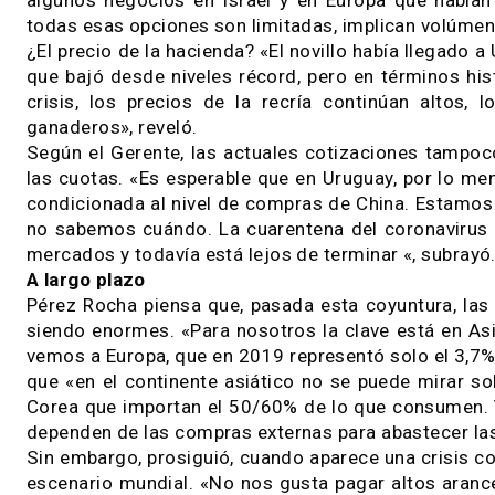
contra», indicó el Gerente, señalando que el 
contraerse del 6 al 2%.
¿Redireccionar ventas? «Los mercados de carn
precio de importación de los Estados Unidos
Luego, con la crisis, cayó en todos lados. Ho
menor y encima estamos en una situación distin
hacienda para la industria», planteó.
Por lo pronto, Uruguay está redireccionando m
disponible para todos los países. Después, i
algunos negocios en Israel y en Europa que h
todas esas opciones son limitadas, implican vo
¿El precio de la hacienda? «El novillo había lle
que bajó desde niveles récord, pero en términ
crisis, los precios de la recría continúan al
ganaderos», reveló.
Según el Gerente, las actuales cotizaciones 
las cuotas. «Es esperable que en Uruguay, por 