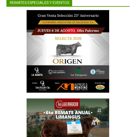
a faena
r de las
REMATES ESPECIALES Y EVENTOS
 a tener
l mundo.
Marketing
alizó el
anzas con
sis china
oducción.
l cliente
stión de
con y sin
 uruguayo
rne Pérez
ompra con