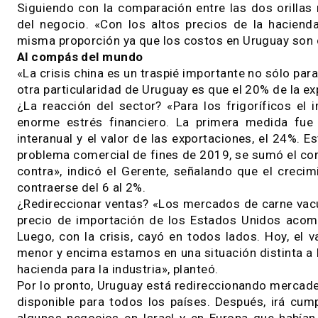
con los países vecinos. Entonces, había una g
hacienda para faena cayó por las altas tasas 
respuesta fuerte desde la producción, e incluso 
Así las cosas, en octubre y noviembre del año 
de la Argentina y la vaca gorda de invernada, 
otro tipo de vaca, que se empezó a desarrollar 
hay un gran expertise del ganadero para hacerl
estadounidense», contó.
Siguiendo con la comparación entre las dos ori
del negocio. «Con los altos precios de la ha
misma proporción ya que los costos en Uruguay 
Al compás del mundo
«La crisis china es un traspié importante no só
otra particularidad de Uruguay es que el 20% d
¿La reacción del sector? «Para los frigorífi
enorme estrés financiero. La primera medida
interanual y el valor de las exportaciones, el
problema comercial de fines de 2019, se sumó 