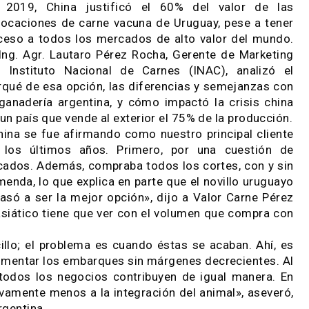
n EE.UU. ni en otros destinos protegidos y l
pié.
En 2019, China justificó el 60% del valo
colocaciones de carne vacuna de Uruguay, pese
acceso a todos los mercados de alto valor de
El Ing. Agr. Lautaro Pérez Rocha, Gerente de 
del Instituto Nacional de Carnes (INAC), an
porqué de esa opción, las diferencias y semej
la ganadería argentina, y cómo impactó la cri
en un país que vende al exterior el 75% de la pr
«China se fue afirmando como nuestro principa
en los últimos años. Primero, por una cue
os mercados. Además, compraba todos los cortes, 
ra tremenda, lo que explica en parte que el novillo
do. Pasó a ser la mejor opción», dijo a Valor Ca
ante asiático tiene que ver con el volumen que c