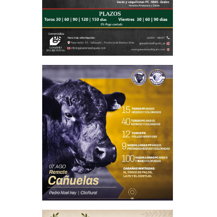
re podría
sado, el
viembre.
ductos es
sto de la
toneladas
a retomó
a. «Pero
60. O sea
n con la
s de los
fuera de
ida y muy