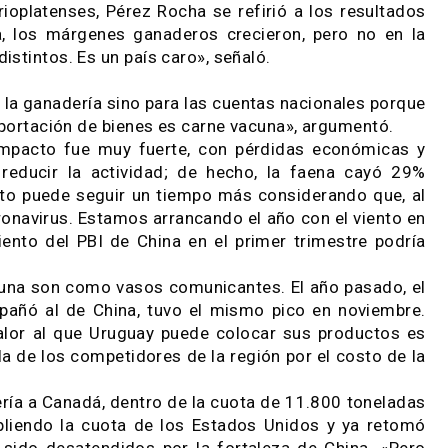
ran presión para toda la ganadería. Encima, la o
de extracción, que todavía no fueron acompañadas
influyó la exportación de animales en pie», sostuvo
pasado, el precio del novillo en Uruguay estuvo 7
con una carcasa de unos 235 kg, llegó a valer el d
con el ingreso a los Estados Unidos hace 15/20 año
a y de la industria para colocarla en China y en e
llas rioplatenses, Pérez Rocha se refirió a los r
cienda, los márgenes ganaderos crecieron, pero 
son distintos. Es un país caro», señaló.
lo para la ganadería sino para las cuentas nacional
e la exportación de bienes es carne vacuna», argum
cos el impacto fue muy fuerte, con pérdidas econ
 fue reducir la actividad; de hecho, la faena 
 24%. Esto puede seguir un tiempo más considerand
el coronavirus. Estamos arrancando el año con el 