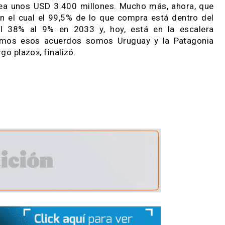
tamos convencidos de que la situación se normali
rus es la más grande de la historia, ya impactó 
brayó.
, las oportunidades para la carne vacuna uruguay
en Asia, luego en los Estados Unidos y bastante 
 3,7% del volumen de la demanda global», afirmó. 
rar solo a China, sino que hay que estar atentos 
en. Y países como Filipinas, Malasia e Indonesia
er las necesidades crecientes de su población».
sis como la de China, es hora de repensar cómo af
aranceles en el mercado japonés, que importa por
ño, o sea unos USD 3.400 millones. Mucho más, ah
s, con el cual el 99,5% de lo que compra está de
jará del 38% al 9% en 2033 y, hoy, está en la 
o tenemos esos acuerdos somos Uruguay y la P
 a largo plazo», finalizó.