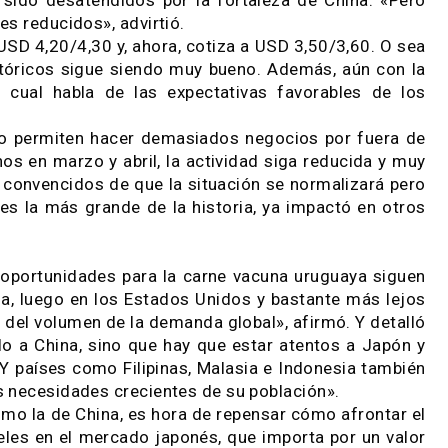
crecimiento del PBI de China en el primer trimest
e vacuna son como vasos comunicantes. El año pa
 acompañó al de China, tuvo el mismo pico en no
y, el valor al que Uruguay puede colocar sus pro
ta a la de los competidores de la región por el co
ercadería a Canadá, dentro de la cuota de 11.800 
rá cumpliendo la cuota de los Estados Unidos y y
abían sido desatendidos por la fortaleza de Chin
lúmenes reducidos», advirtió.
gado a USD 4,20/4,30 y, ahora, cotiza a USD 3,50/3,
os históricos sigue siendo muy bueno. Además, aú
tos, lo cual habla de las expectativas favorable
tampoco permiten hacer demasiados negocios por 
lo menos en marzo y abril, la actividad siga reduc