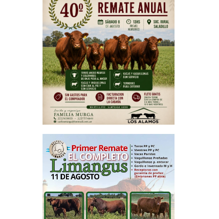
zará pero
en otros
a siguen
más lejos
Y detalló
a Japón y
 también
rontar el
 un valor
ora, que
ntro del
escalera
atagonia