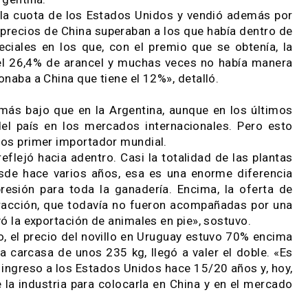
s sencillo; el problema es cuando éstas se acaban
ite aumentar los embarques sin márgenes decrecie
smo y todos los negocios contribuyen de igual ma
ificativamente menos a la integración del animal»,
n la Argentina.
ó con la cuota de los Estados Unidos y vendió ad
 los precios de China superaban a los que había 
s especiales en los que, con el premio que se ob
pagar el 26,4% de arancel y muchas veces no habí
reccionaba a China que tiene el 12%», detalló.
amente más bajo que en la Argentina, aunque en lo
ción del país en los mercados internacionales. P
por lejos primer importador mundial.
se reflejó hacia adentro. Casi la totalidad de la
ino desde hace varios años, esa es una enorme di