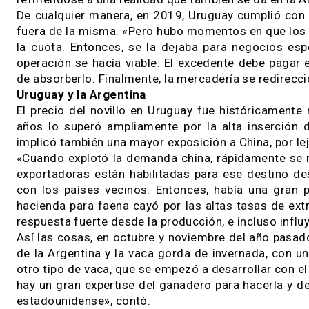
aranceles relativamente bajos.
«Colocar cortes finos dentro de las cuotas, e
cuando China muestra su fortaleza ya que perm
no tener cuotas, el arancel es siempre el mi
otros mercados, el kilo extra cuota aporta sign
refiriéndose a una realidad que también se da e
De cualquier manera, en 2019, Uruguay cumpli
fuera de la misma. «Pero hubo momentos en que
la cuota. Entonces, se la dejaba para negocio
operación se hacía viable. El excedente debe 
de absorberlo. Finalmente, la mercadería se redi
Uruguay y la Argentina
El precio del novillo en Uruguay fue históric
años lo superó ampliamente por la alta inser
implicó también una mayor exposición a China, 
«Cuando explotó la demanda china, rápidamente 
exportadoras están habilitadas para ese dest