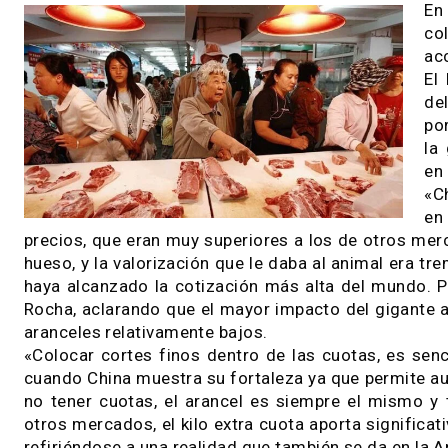
grandes volúmenes por fuera de la cuota e
cayó 29%. Asia, clave para superar el tras
02 / 03 / 2020
precios, que eran muy superiores a los de otr
hueso, y la valorización que le daba al animal e
haya alcanzado la cotización más alta del mun
Rocha, aclarando que el mayor impacto del gig