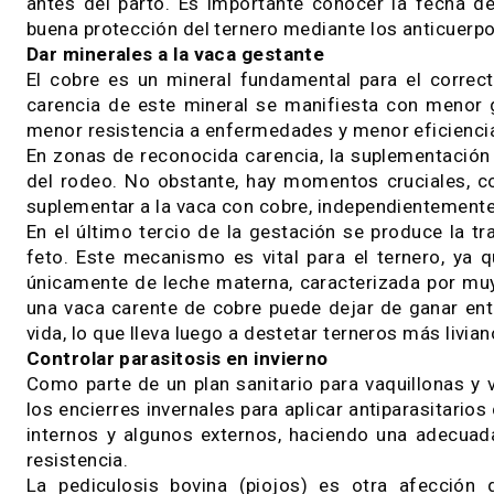
El rotavirus es uno de los agentes primarios 
bacteria Escherichia coli puede generar tox
concentración de la parición, condiciones higi
son algunos de los factores predisponentes.
La prevención se realiza a través de la vacuna
antes del parto. Es importante conocer la fech
buena protección del ternero mediante los antic
Dar minerales a la vaca gestante
El cobre es un mineral fundamental para el c
carencia de este mineral se manifiesta con m
menor resistencia a enfermedades y menor efic
En zonas de reconocida carencia, la suplementa
del rodeo. No obstante, hay momentos cruciale
suplementar a la vaca con cobre, independiente
En el último tercio de la gestación se produc
feto. Este mecanismo es vital para el terner
únicamente de leche materna, caracterizada po