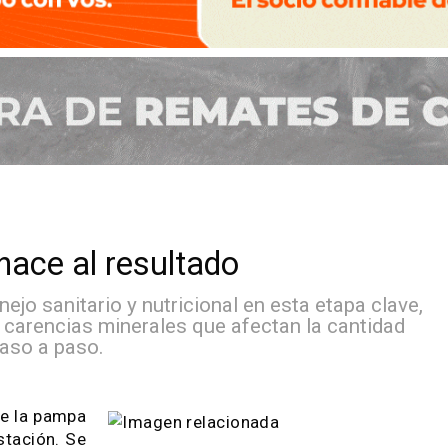
to hace al resultado
l manejo sanitario y nutricional en esta etap
es y carencias minerales que afectan la can
. El paso a paso.