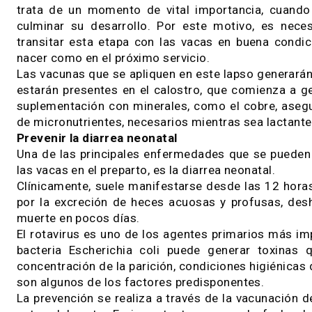
31 / 05 / 2019
En esta época del año, en la mayoría de los ro
húmeda, las vacas están en el último tercio de
trata de un momento de vital importancia, c
culminar su desarrollo. Por este motivo, es 
transitar esta etapa con las vacas en buena c
nacer como en el próximo servicio.
Las vacunas que se apliquen en este lapso gen
estarán presentes en el calostro, que comienz
suplementación con minerales, como el cobre,
de micronutrientes, necesarios mientras sea la
Prevenir la diarrea neonatal
Una de las principales enfermedades que se pu
las vacas en el preparto, es la diarrea neonatal.
Clínicamente, suele manifestarse desde las 12
por la excreción de heces acuosas y profusas,
muerte en pocos días.