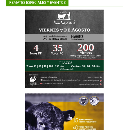
REMATES ESPECIALES Y EVENTOS
tes para
rio para
que va a
 también
anera, la
 reserva
unando a
racteriza
 severos,