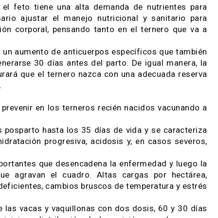
deos de la pampa
 la gestación. Se
uando el feto tiene una alta demanda de nutrien
necesario ajustar el manejo nutricional y sanita
ondición corporal, pensando tanto en el ternero 
erarán un aumento de anticuerpos específicos que
a a generarse 30 días antes del parto. De igual m
 asegurará que el ternero nazca con una adecuada
ctante.
eden prevenir en los terneros recién nacidos vac
 horas posparto hasta los 35 días de vida y se ca
 deshidratación progresiva, acidosis y, en casos