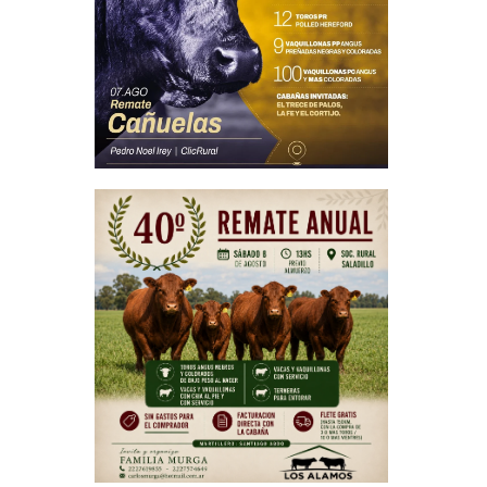
luego la
ectárea,
 y estrés
y 30 días
ograr una
inos, la
erneros,
io básico
ecesario
 madre al
alimenta
 hijo de