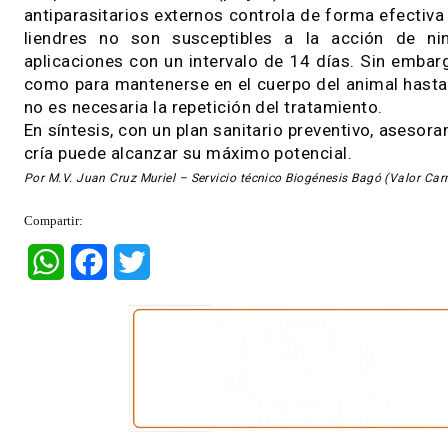
una vaca carente de cobre puede dejar de gana
vida, lo que lleva luego a destetar terneros más 
Controlar parasitosis en invierno
Como parte de un plan sanitario para vaquillo
los encierres invernales para aplicar antiparas
internos y algunos externos, haciendo una ad
resistencia.
La pediculosis bovina (piojos) es otra afecc
antiparasitarios externos controla de forma efe
liendres no son susceptibles a la acción d
aplicaciones con un intervalo de 14 días. Sin 
como para mantenerse en el cuerpo del animal h
no es necesaria la repetición del tratamiento.
En síntesis, con un plan sanitario preventivo, a
cría puede alcanzar su máximo potencial.
Por M.V. Juan Cruz Muriel – Servicio técnico Biogénesis Bagó (Va
Compartir: