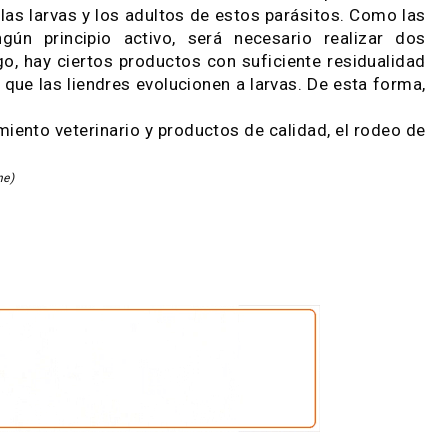
r entre 7 y 10 kg en los primeros tres o cuatro 
livianos.
nas y vacas de primera parición, se recomienda a
itarios como ivermectinas al 1% para el control de 
ecuada rotación de drogas para prevenir la gener
ión de alta incidencia en el invierno. La aplic
ctiva las larvas y los adultos de estos parásitos.
e ningún principio activo, será necesario real
embargo, hay ciertos productos con suficiente res
asta que las liendres evolucionen a larvas. De es
sesoramiento veterinario y productos de calidad, el
lor Carne)