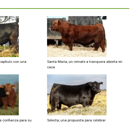
Artí
Nostálgica despedida del Hereford 