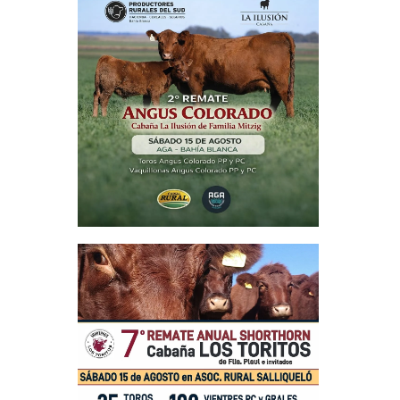
culo siguiente
en La Legua