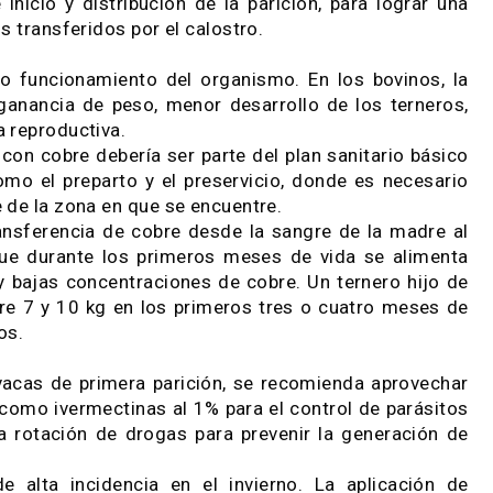
más importantes que desencadena la enfermedad y 
inas que agravan el cuadro. Altas cargas por h
énicas deficientes, cambios bruscos de temperatura
ción de las vacas y vaquillonas con dos dosis, 60 
a de inicio y distribución de la parición, para l
uerpos transferidos por el calostro.
orrecto funcionamiento del organismo. En los bov
enor ganancia de peso, menor desarrollo de los t
iencia reproductiva.
ción con cobre debería ser parte del plan sanitar
s, como el preparto y el preservicio, donde es n
mente de la zona en que se encuentre.
e la transferencia de cobre desde la sangre de la
o, ya que durante los primeros meses de vida se 
r muy bajas concentraciones de cobre. Un ternero