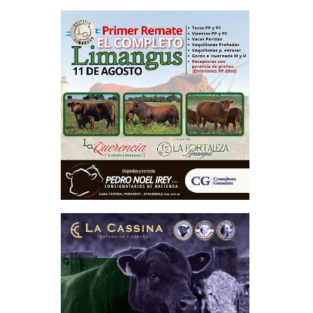
meses de
provechar
parásitos
ación de
ación de
 Como las
izar dos
idualidad
ta forma,
 rodeo de