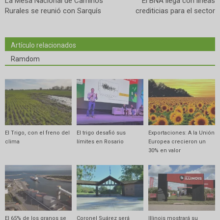
La Mesa Nacional de Caminos
El BNA llega con líneas
Rurales se reunió con Sarquís
crediticias para el sector
Artículo relacionados
Ramdom
El Trigo, con el freno del
El trigo desafió sus
Exportaciones: A la Unión
clima
límites en Rosario
Europea crecieron un
30% en valor
El 65% de los granos se
Coronel Suárez será
Illinois mostrará su