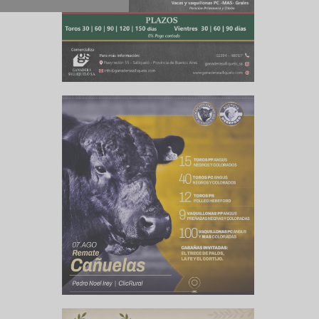
culo siguiente
 a la yerra?