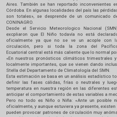
17 / 01 / 2019
Hay mucha preocupación de los produc
agropecuarios en Chaco, Santiago del E
Corrientes, Santa Fe, Entre Ríos y provincia de
Aires. También se han reportado inconvenien
Córdoba. En algunas localidades del país las p
son totales», se desprende de un comunic
CONINAGRO.
Desde el Servicio Meteorologico Nacional
excpliaron que El Niño todavía no está dec
oficialmente ya que no se ve un acople 
circulación, pero si toda la zona del Pa
Ecuatorial central está más caliente que lo norm
«En nuestros pronósticos climáticos trimestr
localmente importantes, que se vienen dando 
Stella del Departamento de Climatología del S
Esta estimación se basa en un análisis estadíst