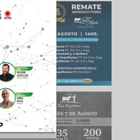
gentina y
iendo muy
 Stella.