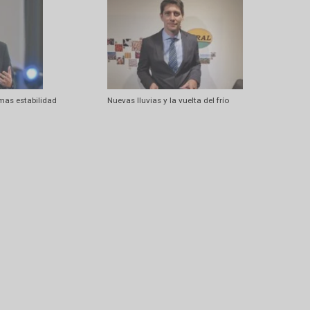
iro
El Niño abre una ventana de alta pro