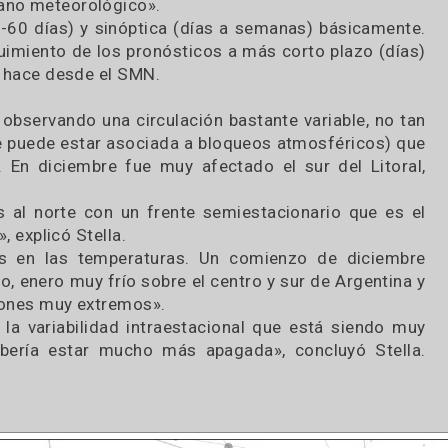
 y luego comparar y relacionar con los datos de 
tes estaciones del año: «Con esta información un
a mediano y hasta largo plazo».
le niño, de característica débil y todavía no d
existen en la atmósfera otros forzantes de menor e
anómalos que causan extremos en lluvia y/o tempe
l verano meteorológico».
nal (30-60 días) y sinóptica (días a semanas) bás
l seguimiento de los pronósticos a más corto pla
que se hace desde el SMN.
stá observando una circulación bastante variable
e (que puede estar asociada a bloqueos atmosféri
ión». En diciembre fue muy afectado el sur del 
itadas al norte con un frente semiestacionario q
 área», explicó Stella.
tremas en las temperaturas. Un comienzo de d