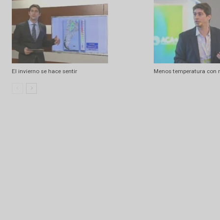
Artículo relacionados
Ramdom
Chances de lluvia y nuevo descenso de
El frío no da resp
temperatura