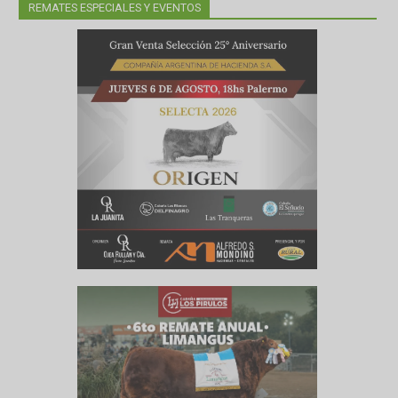
REMATES ESPECIALES Y EVENTOS
iando.
 excesos
osé Luis
 3.4 para