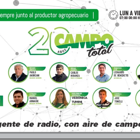
 cálido, enero muy frío sobre el centro y sur de Ar
n patrones muy extremos».
ca por la variabilidad intraestacional que está s
ido debería estar mucho más apagada», concluyó