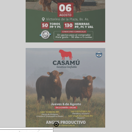
lluvia y
o podría
eclarado
scala que
raturas,
icamente.
zo (días)
, no tan
cos) que
Litoral,
ue es el
iciembre