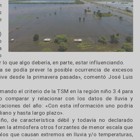
tores
stero,
 Buenos
tes en
érdidas
ado de
 (SMN)
larado
con la
cífico
al por lo que algo debería, en parte, estar influenc
ales ya se podía prever la posible ocurrencia de
inclusive desde la primavera pasada», comentó J
MN.
ico tomando el criterio de la TSM en la región niño