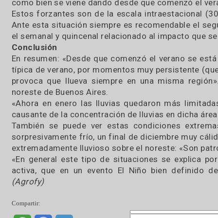
definir las fases cálidas, frías o neutrales
temperatura en nuestra región en las diferen
anticipar el comportamiento de estas variables 
Pero no todo es Niño o Niña: «Ante un posib
oficialmente, y aunque estuviera ya presente, 
pueden provocar patrones de circulación muy 
como bien se viene dando desde que comenzó e
Estos forzantes son de la escala intraestacio
Ante esta situación siempre es recomendable e
el semanal y quincenal relacionado al impacto 
Conclusión
En resumen: «Desde que comenzó el verano se e
típica de verano, por momentos muy persistent
provoca que llueva siempre en una misma reg
noreste de Buenos Aires.
«Ahora en enero las lluvias quedaron más lim
causante de la concentración de lluvias en dicha
También se puede ver estas condiciones ex