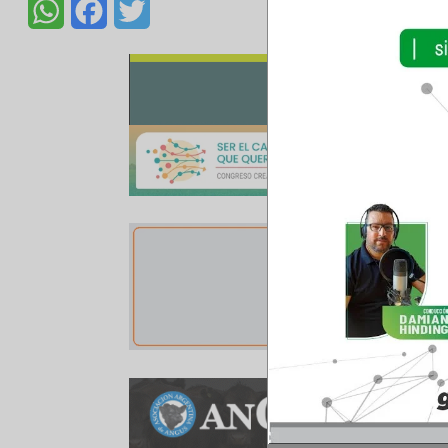
sorpresivamente frío, un final de diciembre muy
extremadamente lluvioso sobre el noreste: «So
«En general este tipo de situaciones se expli
activa, que en un evento El Niño bien defin
(Agrofy)
Compartir:
WhatsApp
Facebook
Twitter