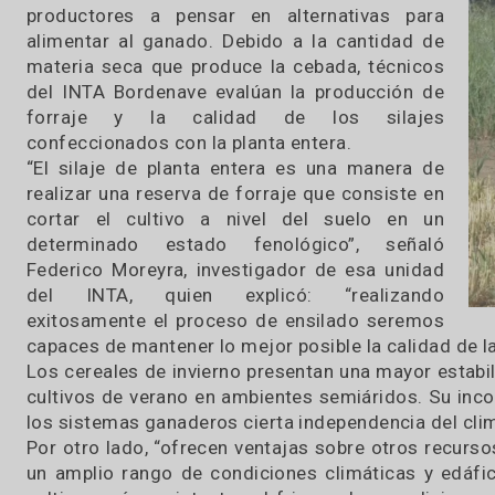
01 / 08 / 2018
En el sudoeste de la provincia de Buenos Aires,
la intensificación ganadera impulsa a los
productores a pensar en alternativas para
alimentar al ganado. Debido a la cantidad de
materia seca que produce la cebada, técnicos
del INTA Bordenave evalúan la producción de
forraje y la calidad de los silajes
confeccionados con la planta entera.
“El silaje de planta entera es una manera de
realizar una reserva de forraje que consiste en
cortar el cultivo a nivel del suelo en un
determinado estado fenológico”, señaló
Federico Moreyra, investigador de esa unidad
del INTA, quien explicó: “realizando
exitosamente el proceso de ensilado seremos
capaces de mantener lo mejor posible la calida