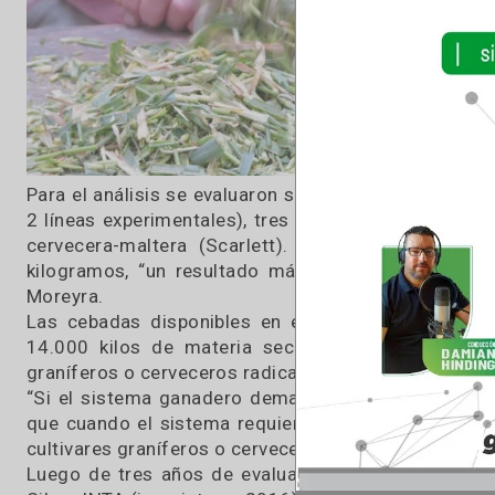
triticale, centeno y trigo.
“De todos modos, es importante considerar la e
que varía su composición química y morfológic
aseguró Moreyra.
“Ante la escasez de trabajos generados en el 
planta entera de cebada y evaluar a su vez si l
graníferas son capaces de producir forraje de 
E
g
c
d
m
a
e
m
Para el análisis se evaluaron seis cebadas gra
2 líneas experimentales), tres cebadas pastor
cervecera-maltera (Scarlett). El rendimien