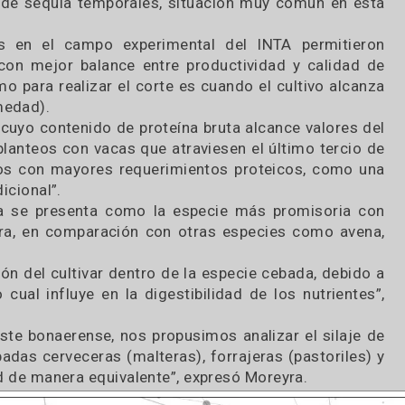
stabilidad en la producción de materia seca respe
 incorporación como ensilaje de planta entera per
l clima.
ecursos forrajeros como la alfalfa, ya que pueden 
dáficas”, explicó el investigador del INTA y agr
iciones de sequía temporales, situación muy comú
es años en el campo experimental del INTA per
ierno con mejor balance entre productividad y ca
ptimo para realizar el corte es cuando el cultiv
de humedad).
ilaje cuyo contenido de proteína bruta alcance va
a para planteos con vacas que atraviesen el último 
 planteos con mayores requerimientos proteicos, 
ica adicional”.
 cebada se presenta como la especie más promis
ta entera, en comparación con otras especies com