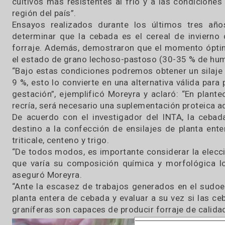
Los cereales de invierno presentan una mayor e
cultivos de verano en ambientes semiáridos. Su
los sistemas ganaderos cierta independencia de
Por otro lado, “ofrecen ventajas sobre otros r
un amplio rango de condiciones climáticas y e
cultivos más resistentes al frio y a las cond
región del país”.
Ensayos realizados durante los últimos tr
determinar que la cebada es el cereal de inv
forraje. Además, demostraron que el momento ó
el estado de grano lechoso-pastoso (30-35 % 
“Bajo estas condiciones podremos obtener un s
9 %, esto lo convierte en una alternativa válid
gestación”, ejemplificó Moreyra y aclaró: “En
recría, será necesario una suplementación prote
De acuerdo con el investigador del INTA, la
destino a la confección de ensilajes de plan