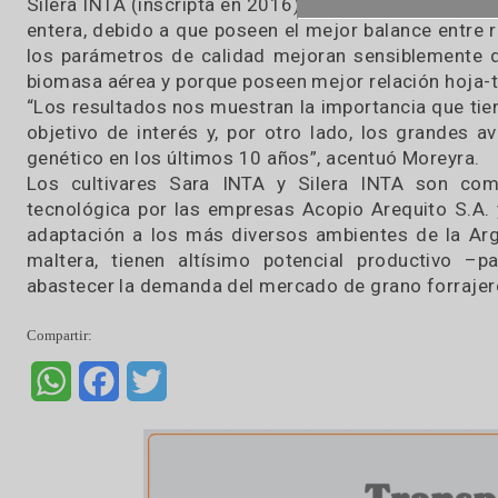
kilogramos, “un resultado más que aceptable 
Moreyra.
Las cebadas disponibles en el mercado tiene
14.000 kilos de materia seca por hectárea. S
graníferos o cerveceros radica principalmente 
“Si el sistema ganadero demanda volumen de fo
que cuando el sistema requiere un mejor balan
cultivares graníferos o cerveceros”, apuntó el i
Luego de tres años de evaluación, se puede af
Silera INTA (inscripta en 2016) serían los más p
entera, debido a que poseen el mejor balance e
los parámetros de calidad mejoran sensibleme
biomasa aérea y porque poseen mejor relación ho
“Los resultados nos muestran la importancia qu
objetivo de interés y, por otro lado, los gra
genético en los últimos 10 años”, acentuó More
Los cultivares Sara INTA y Silera INTA so