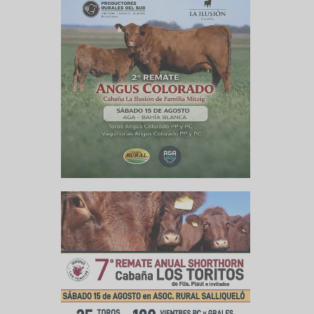
xcelente
ndustria
permiten