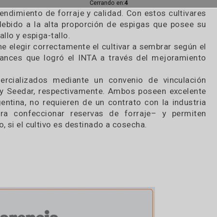
para la especie, el momento de año y la región”
n un potencial de producción de forraje a cons
in embargo, la diferencia entre cultivares past
en los parámetros de calidad.
rraje, se debe pensar en cultivares pastoriles; 
ce entre volumen de forraje y calidad, se deberán
nvestigador del INTA.
irmar que los cultivares Sara INTA (inscripta en
romisorios para realizar ensilajes de alta calidad 
Cerrando en:
1
ntre rendimiento de forraje y calidad. Con estos c
nte debido a la alta proporción de espigas que 
ja-tallo y espiga-tallo.
e tiene elegir correctamente el cultivar a sembrar
ndes avances que logró el INTA a través del mejo
yra.
n comercializados mediante un convenio de vin