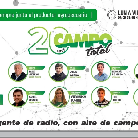
lección del cultivar dentro de la especie cebada,
a lo cual influye en la digestibilidad de los nut
sudoeste bonaerense, nos propusimos analizar el 
as cebadas cerveceras (malteras), forrajeras (past
calidad de manera equivalente”, expresó Moreyra.
n este sentido, Moreyra y su equipo en conjunt
rupo de Producción Animal de la EEA INTA Bord
entraron en estudiar la aptitud para ensilaje qu
iferentes genotipos de cebada (Hordeum vul
ediante la determinación de la producción de bio
nálisis químico del silaje producido (microsil
studio de la composición morfológica de las pl
omento del corte”, manifestó Moreyra.
níferas (Sara INTA, 7302 INTA, Silera INTA, Josefi
iles (Rayen INTA, Huilen INTA y Mariana INTA) y u
to promedio de materia seca por hectárea fue d