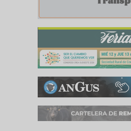
tecnológica por las empresas Acopio Arequito
adaptación a los más diversos ambientes de la
maltera, tienen altísimo potencial product
abastecer la demanda del mercado de grano forr
Compartir:
WhatsApp
Facebook
Twitter