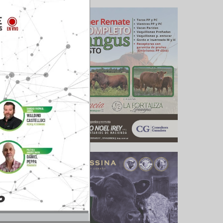
 debido a
rientes”,
silaje de
oriles) y
o con el
enave se
e poseen
gare L.)
masa, el
os) y el
antas al
na INTA y
na cebada
e 11.661