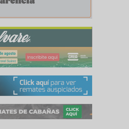
 S.A. y Seedar, respectivamente. Ambos poseen e
 Argentina, no requieren de un contrato con la i
ivo –para confeccionar reservas de forraje– y 
ajero, si el cultivo es destinado a cosecha.