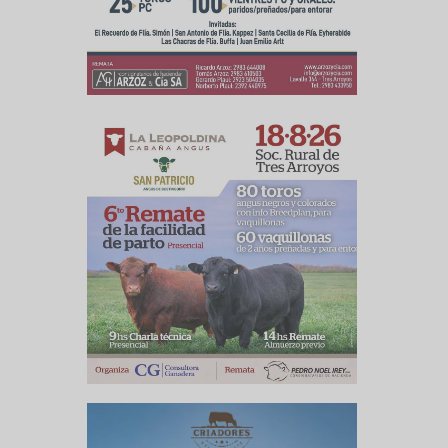
culo siguiente
ia argentina
ecieron un