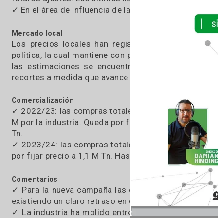
En cuanto a la producción, el USDA ajustó a
(+19,5% i.a). Al igual que la producción, las e
10 M Tn (+150% i.a). Así, la participación na
2022/23 al 4,9% para la nueva campaña (aunque 
Campaña nacional
✓ A nivel nacional, las estimaciones para este 
futuros ajustes. Las últimas lluvias dieron cierto 
✓ En el área de influencia de la BCP, la condición
Mercado local
Los precios locales han registrado caídas en
política, la cual mantiene con poco dinamismo el
las estimaciones se encuentran por debajo d
recortes a medida que avance la cosecha.
Comercialización