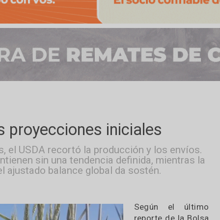
e las proyecciones iniciales
cales, el USDA recortó la producción y los e
se mantienen sin una tendencia definida, mien
baja, el ajustado balance global da sostén.