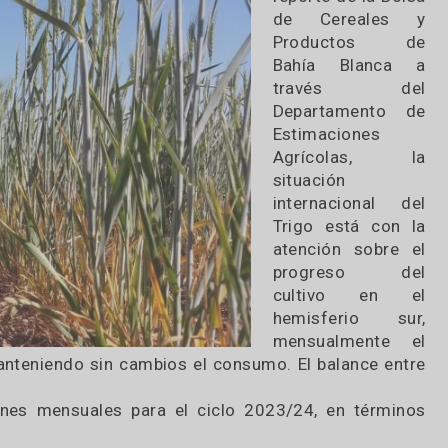
Según el
reporte de
de Cere
Produc
Bahía B
travé
Departam
Estimacio
Agrícol
situación
internaci
Trigo est
atención 
progre
cultivo