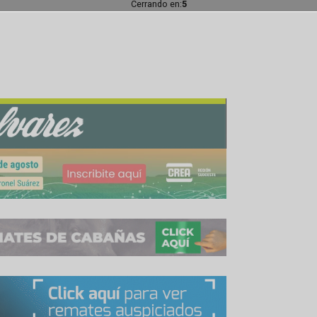
3 M Tn, de las cuales 7,3 M fueron adquiridas por 
6 M Tn (13% vs 7,5% año previo). Las DJVE alcanzan 
0 M Tn, siendo, en su mayoría, adquirido por el S
o se registran DJVE.
 un volumen significativamente menor que el año
s.
2 y Septiembre 2023 unas 5,2 M Tn, un 5% más res
Cerrando en:
2