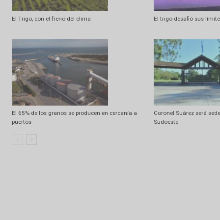
Artículo anterior
Algunos chaparrones y fuerte descenso de temperatura
Artículo relacionados
Ramdom
El Trigo, con el freno del clima
El trigo desafió 