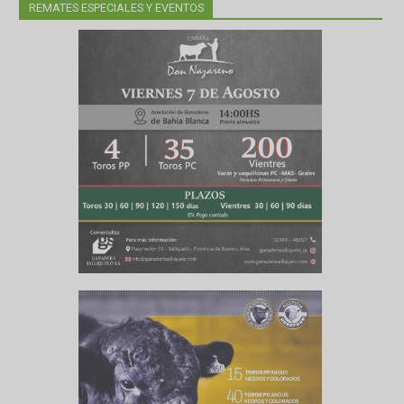
 último
 la Bolsa
REMATES ESPECIALES Y EVENTOS
ales y
tos de
lanca a
s del
ento de
nes
as, la
onal del
á con la
sobre el
so del
 en el