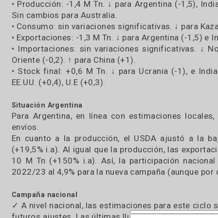
USDA recortó la producción y exportación glob
oferta y demanda continúan siendo ajustado.
A continuación, se detallan las principales 
mundiales (Fuente: USDA) – expresadas en M Tn
• Producción: -1,4 M Tn. ↓ para Argentina (-1,5),
Sin cambios para Australia.
• Consumo: sin variaciones significativas. ↓ para
• Exportaciones: -1,3 M Tn. ↓ para Argentina (-1,5
• Importaciones: sin variaciones significativa
Oriente (-0,2). ↑ para China (+1).
• Stock final: +0,6 M Tn. ↓ para Ucrania (-1), e
EE.UU. (+0,4), U.E (+0,3).
Situación Argentina
Para Argentina, en línea con estimaciones lo
envíos.