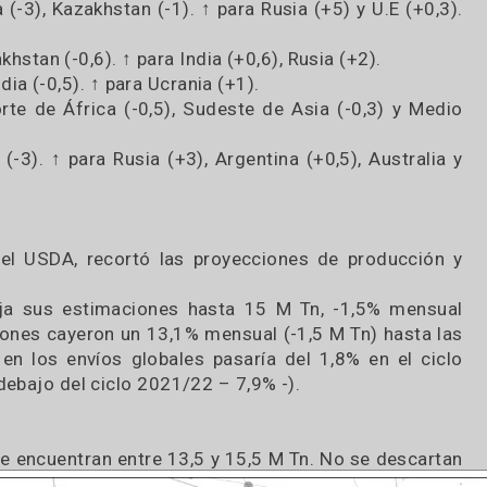
hemisfer
mensualm
al, manteniendo sin cambios el consumo. El balan
variaciones mensuales para el ciclo 2023/24, en 
 -:
 India (-3), Kazakhstan (-1). ↑ para Rusia (+5) y U.
 Kazakhstan (-0,6). ↑ para India (+0,6), Rusia (+2).
) e India (-0,5). ↑ para Ucrania (+1).
s. ↓ Norte de África (-0,5), Sudeste de Asia (-0,3
 India (-3). ↑ para Rusia (+3), Argentina (+0,5), Au
cales, el USDA, recortó las proyecciones de prod