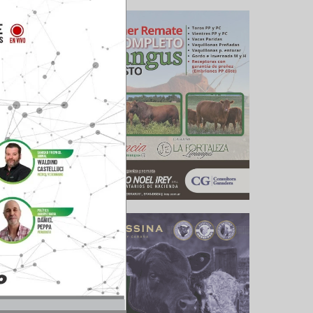
 mensual
hasta las
 el ciclo
descartan
nómica y
o alivio,
 futuros