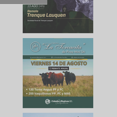
el SE y 5
las 8,9 M
E. Quedan
 previo,
pecto al