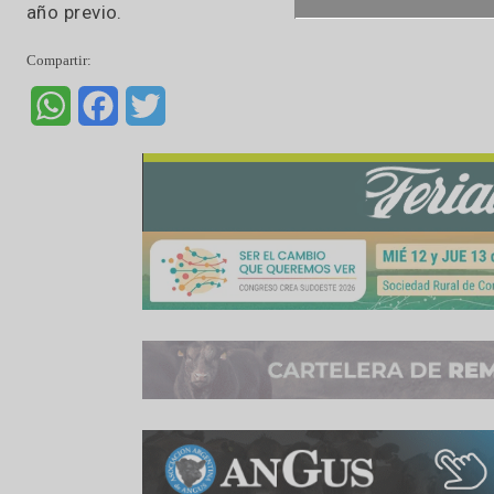
✓ 2022/23: las compras totales ascienden a 12,
M por la industria. Queda por fijar precio a 1,
Tn.
✓ 2023/24: las compras totales alcanzan las 2,
por fijar precio a 1,1 M Tn. Hasta el momento n
Comentarios
✓ Para la nueva campaña las compras acumulan
existiendo un claro retraso en el ritmo de venta
✓ La industria ha molido entre Diciembre 202
año previo.
Compartir:
WhatsApp
Facebook
Twitter