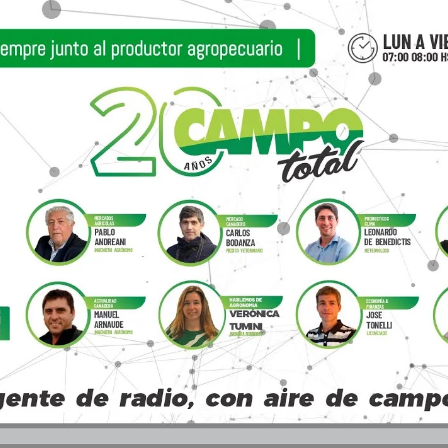
 la baja sus estimaciones hasta 15 M Tn, -1,5%
xportaciones cayeron un 13,1% mensual (-1,5 M Tn) 
cional en los envíos globales pasaría del 1,8% en
por debajo del ciclo 2021/22 – 7,9% -).
ciclo se encuentran entre 13,5 y 15,5 M Tn. No se 
alivio al cultivo.
 del cultivo oscila entre regular a buena.
 el último mes, reflejando la incertidumbre eco
 mercado. Si bien las últimas lluvias trajeron ciert
e lo proyectado inicialmente y no se descartan