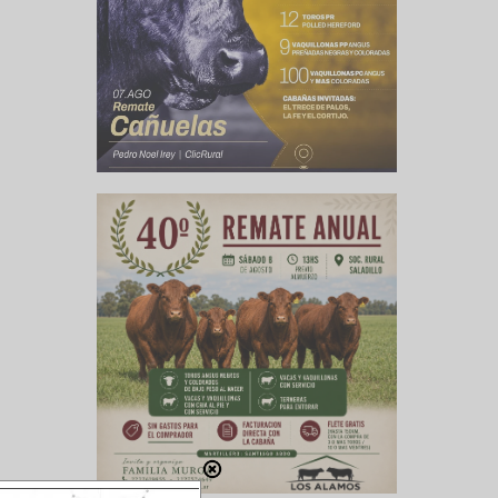
io sur,
ente el
ce entre
términos
E (+0,3).
) y Medio
stralia y
ucción y