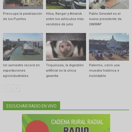
Preocupa la paralización
Hilux, Ranger y Amarok
Pablo Ginestet es el
de los Puertos
entre los vehículos más
nuevo presidente de
vendidos de julio
CARBAP
Un semestre record en
Triquinosis, la digestión
Palermo, cerró una
exportaciones
artificial es la única
muestra histórica e
agroindustriales
garantía
inolvidable
ESCUCHAR RADIO EN VIVO