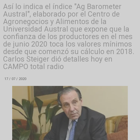
Así lo indica el índice "Ag Barometer
Austral", elaborado por el Centro de
Agronegocios y Alimentos de la
Universidad Austral que expone que la
confianza de los productores en el mes
de junio 2020 toca los valores mínimos
desde que comenzó su cálculo en 2018.
Carlos Steiger dió detalles hoy en
CAMPO total radio
17 / 07 / 2020